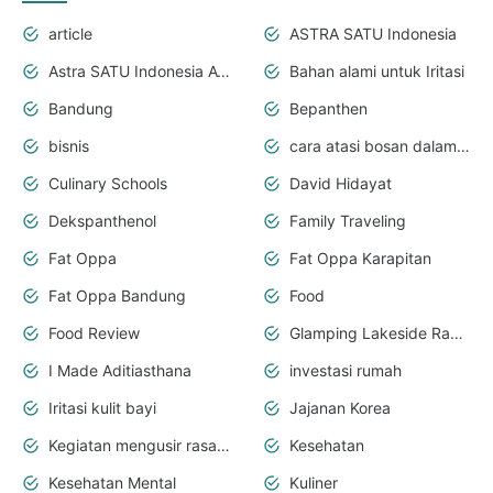
article
ASTRA SATU Indonesia
Astra SATU Indonesia Awards
Bahan alami untuk Iritasi
Bandung
Bepanthen
bisnis
cara atasi bosan dalam perjalanan
Culinary Schools
David Hidayat
Dekspanthenol
Family Traveling
Fat Oppa
Fat Oppa Karapitan
Fat Oppa Bandung
Food
Food Review
Glamping Lakeside Rancabali
I Made Aditiasthana
investasi rumah
Iritasi kulit bayi
Jajanan Korea
Kegiatan mengusir rasa bosan
Kesehatan
Kesehatan Mental
Kuliner