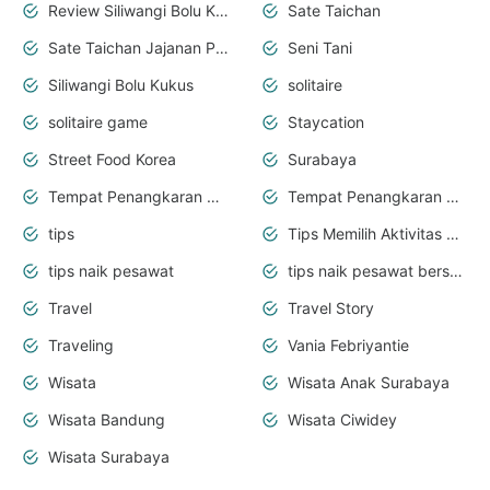
Review Siliwangi Bolu Kukus
Sate Taichan
Sate Taichan Jajanan Papi
Seni Tani
Siliwangi Bolu Kukus
solitaire
solitaire game
Staycation
Street Food Korea
Surabaya
Tempat Penangkaran Rusa
Tempat Penangkaran Rusa Ranca Upas
tips
Tips Memilih Aktivitas Seru bareng Anak
tips naik pesawat
tips naik pesawat bersama bayi
Travel
Travel Story
Traveling
Vania Febriyantie
Wisata
Wisata Anak Surabaya
Wisata Bandung
Wisata Ciwidey
Wisata Surabaya